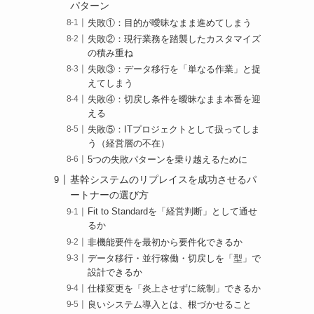
パターン
失敗①：目的が曖昧なまま進めてしまう
失敗②：現行業務を踏襲したカスタマイズ
の積み重ね
失敗③：データ移行を「単なる作業」と捉
えてしまう
失敗④：切戻し条件を曖昧なまま本番を迎
える
失敗⑤：ITプロジェクトとして扱ってしま
う（経営層の不在）
5つの失敗パターンを乗り越えるために
基幹システムのリプレイスを成功させるパ
ートナーの選び方
Fit to Standardを「経営判断」として通せ
るか
非機能要件を最初から要件化できるか
データ移行・並行稼働・切戻しを「型」で
設計できるか
仕様変更を「炎上させずに統制」できるか
良いシステム導入とは、根づかせること