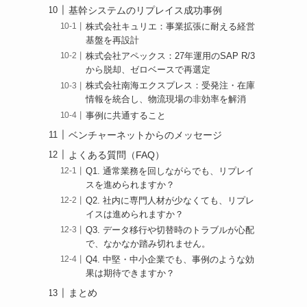
基幹システムのリプレイス成功事例
株式会社キュリエ：事業拡張に耐える経営
基盤を再設計
株式会社アペックス：27年運用のSAP R/3
から脱却、ゼロベースで再選定
株式会社南海エクスプレス：受発注・在庫
情報を統合し、物流現場の非効率を解消
事例に共通すること
ベンチャーネットからのメッセージ
よくある質問（FAQ）
Q1. 通常業務を回しながらでも、リプレイ
スを進められますか？
Q2. 社内に専門人材が少なくても、リプレ
イスは進められますか？
Q3. データ移行や切替時のトラブルが心配
で、なかなか踏み切れません。
Q4. 中堅・中小企業でも、事例のような効
果は期待できますか？
まとめ