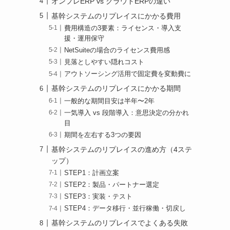
オンプレERP vs クラウドERPの違い
基幹システムのリプレイスにかかる費用
費用構造の3要素：ライセンス・導入支
援・運用保守
NetSuiteの場合のライセンス費用感
見落としやすい隠れコスト
アウトソーシング活用で固定費を変動費に
基幹システムのリプレイスにかかる期間
一般的な期間目安は半年〜2年
一気導入 vs 段階導入：意思決定の分かれ
目
期間を左右する3つの要因
基幹システムのリプレイスの進め方（4ステ
ップ）
STEP1：計画立案
STEP2：製品・パートナー選定
STEP3：実装・テスト
STEP4：データ移行・並行稼働・切戻し
基幹システムのリプレイスでよくある失敗