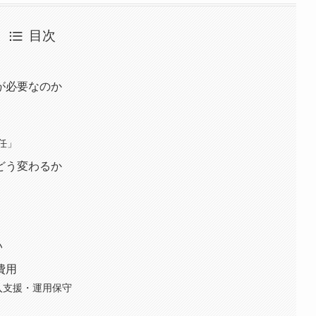
目次
が必要なのか
任」
どう変わるか
い
費用
入支援・運用保守