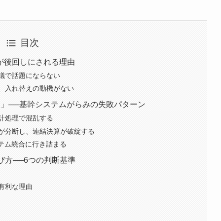
目次
が後回しにされる理由
議で話題にならない
、入れ替えの動機がない
穴」──基幹システムがらみの失敗パターン
計処理で混乱する
が分断し、連結決算が破綻する
ステム統合に行き詰まる
び方──6つの判断基準
有利な理由