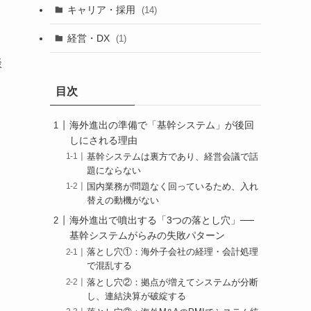
て
キャリア・採用
(14)
経営・DX
(1)
談
目次
海外進出の準備で「基幹システム」が後回
しにされる理由
基幹システムは裏方であり、経営会議で話
題にならない
国内業務が問題なく回っているため、入れ
替えの動機がない
海外進出で噴出する「3つの落とし穴」──
基幹システムがらみの失敗パターン
落とし穴①：海外子会社の経理・会計処理
で混乱する
落とし穴②：拠点が増えてシステムが分断
し、連結決算が破綻する