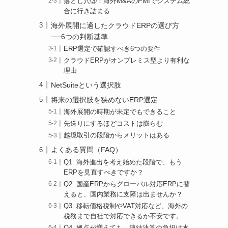
落とし穴③：海外M&AのPMIでシステム統
合に行き詰まる
海外展開に適したクラウドERPの選び方
──6つの判断基準
ERP選定で確認すべき6つの要件
クラウドERPがオンプレミス型より有利な
理由
NetSuiteという選択肢
将来の選択肢を狭めないERP選定
海外展開の時期が未定でもできること
先送りにするほどコストは膨らむ
越境取引の段階からメリットはある
よくある質問（FAQ）
Q1. 海外進出を考え始めた段階で、もう
ERPを見直すべきですか？
Q2. 国産ERPからグローバル対応ERPに替
えると、国内業務に支障は出ませんか？
Q3. 移転価格税制やVAT対応など、海外の
税務まで自社で対応できるか不安です。
Q4. 拠点が増えても、連結決算の負担は本