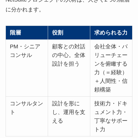
に分かれます。
階層
役割
求められる力
PM・シニア
顧客との対話
会社全体・バ
コンサル
の中心。全体
リューチェー
設計を担う
ンを俯瞰する
力（＝経験）
＋人間性・信
頼構築
コンサルタン
設計を形に
技術力・ドキ
ト
し、運用を支
ュメント力・
える
丁寧なサポー
ト力