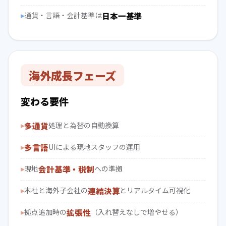
通貨・言語・会計基準は
日本一基準
海外成長フェーズ
変わる要件
多通貨
処理と為替の自動換算
多言語
UIによる現地スタッフの運用
現地
会計基準・税制
への準拠
本社と海外子会社の
連結決算
とリアルタイム可視化
拠点追加時の
拡張性
（入れ替えなしで増やせる）