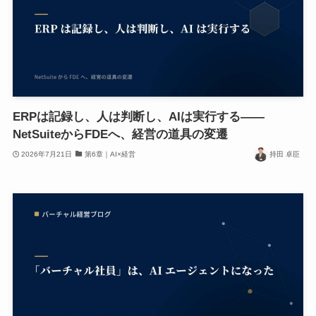
ERPは記録し、人は判断し、AIは実行する——
NetSuiteからFDEへ、経営の道具の変遷
2026年7月21日
第6章｜AI×経営
持田 卓臣