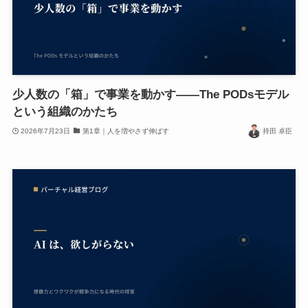
少人数の「箱」で事業を動かす——The PODsモデル
という組織のかたち
2026年7月23日
第1章｜人を増やさず伸ばす
持田 卓臣