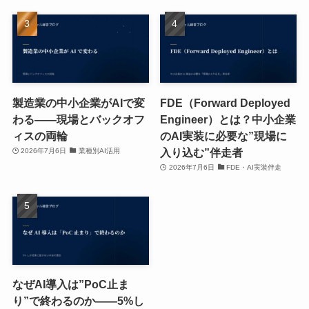
製造業の中小企業がAIで変
FDE（Forward Deployed
わる——現場とバックオフ
Engineer）とは？中小企業
ィスの両輪
のAI実装に必要な”現場に
入り込む”伴走者
2026年7月6日
業種別AI活用
2026年7月6日
FDE・AI実装伴走
なぜAI導入は”PoC止ま
り”で終わるのか——5%し