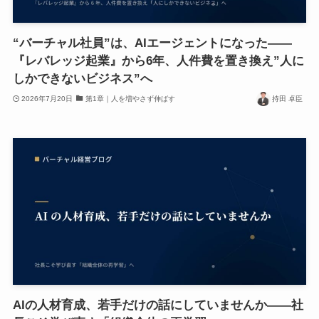
“バーチャル社員”は、AIエージェントになった——
『レバレッジ起業』から6年、人件費を置き換え”人に
しかできないビジネス”へ
2026年7月20日
第1章｜人を増やさず伸ばす
持田 卓臣
AIの人材育成、若手だけの話にしていませんか——社