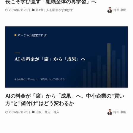
長こそ学び直す「組織全体の再学習」へ
2026年7月20日
第1章｜人を増やさず伸ばす
持田 卓臣
AIの料金が「席」から「成果」へ。中小企業の”買い
方”と”値付け”はどう変わるか
2026年7月20日
比較・選定・導入
持田 卓臣