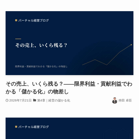
その売上、いくら残る？——限界利益・貢献利益でわ
かる「儲かる化」の物差し
2026年7月21日
第4章｜経営の儲かる化
持田 卓臣