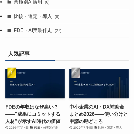
業種別AI活用
(6)
比較・選定・導入
(8)
FDE・AI実装伴走
(27)
人気記事
FDEの年収はなぜ高い？
中小企業のAI・DX補助金
——”成果にコミットする
まとめ2026——使い分けと
人材”が示すAI時代の価値
申請の勘どころ
2026年7月4日
FDE・AI実装伴走
2026年7月4日
比較・選定・導入