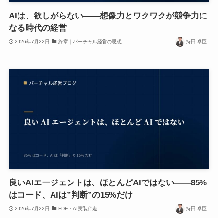
AIは、欲しがらない——想像力とワクワクが競争力に
なる時代の経営
2026年7月22日
終章｜バーチャル経営の思想
持田 卓臣
良いAIエージェントは、ほとんどAIではない——85%
はコード、AIは”判断”の15%だけ
2026年7月22日
FDE・AI実装伴走
持田 卓臣