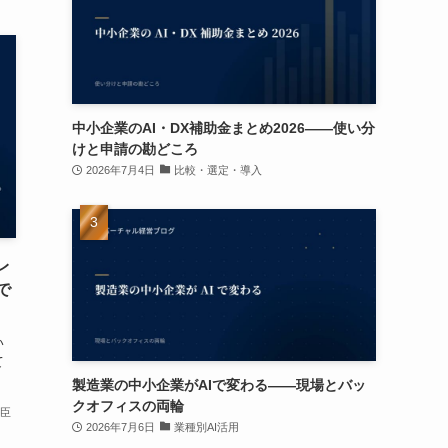
中小企業のAI・DX補助金まとめ2026——使い分
けと申請の勘どころ
2026年7月4日
比較・選定・導入
レ
で
い
て
製造業の中小企業がAIで変わる——現場とバッ
クオフィスの両輪
卓臣
2026年7月6日
業種別AI活用