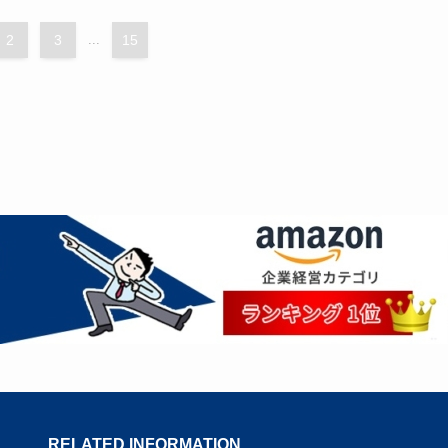
2
3
...
15
RELATED INFORMATION