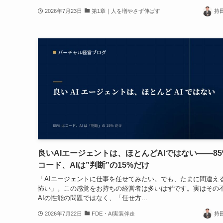
2026年7月23日
第1章｜人を増やさず伸ばす
持
良いAIエージェントは、ほとんどAIではない——85
コード、AIは”判断”の15%だけ
「AIエージェントに仕事を任せてみたい。でも、たまに間違え
怖い」。この感覚をお持ちの経営者は多いはずです。実はその
AIの性能の問題ではなく、「任せ方...
2026年7月22日
FDE・AI実装伴走
持