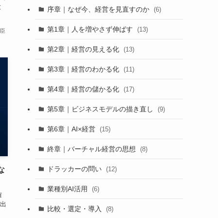
と
序章｜なぜ今、経営を見直すのか
(6)
第1章｜人を増やさず伸ばす
(13)
卓臣
第2章｜経営の見える化
(13)
第3章｜経営のわかる化
(11)
第4章｜経営の儲かる化
(17)
第5章｜ビジネスモデルの描き直し
(9)
第6章｜AI×経営
(15)
終章｜バーチャル経営の思想
(8)
ドラッカーの問い
(12)
な
業種別AI活用
(6)
確
出
比較・選定・導入
(8)