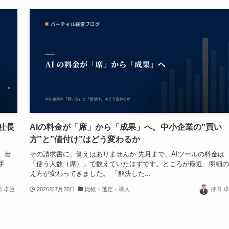
社長
AIの料金が「席」から「成果」へ。中小企業の”買い
方”と”値付け”はどう変わるか
、若
その請求書に、覚えはありませんか 先月まで、AIツールの料金は
手
「使う人数（席）」で数えていたはずです。ところが最近、明細の
え方が変わってきました。 「解決した...
田 卓臣
2026年7月20日
比較・選定・導入
持田 