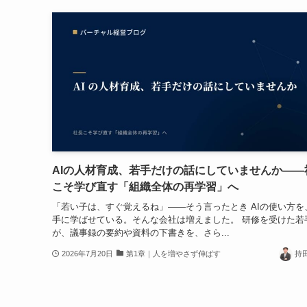
AIの人材育成、若手だけの話にしていませんか——
こそ学び直す「組織全体の再学習」へ
「若い子は、すぐ覚えるね」——そう言ったとき AIの使い方を
手に学ばせている。そんな会社は増えました。 研修を受けた若
が、議事録の要約や資料の下書きを、さら...
2026年7月20日
第1章｜人を増やさず伸ばす
持