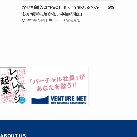
なぜAI導入は”PoC止まり”で終わるのか——5%
しか成果に届かない本当の理由
2026年7月6日
FDE・AI実装伴走
ABOUT US