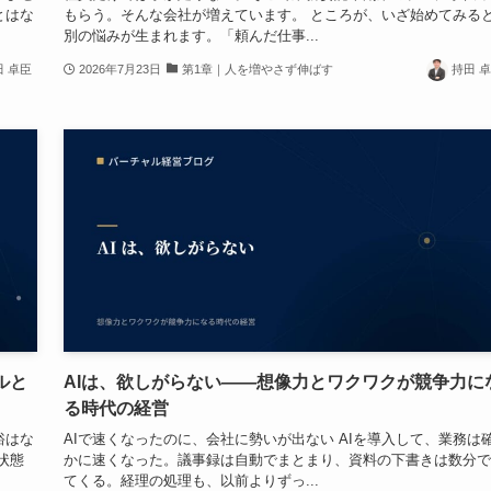
とはな
もらう。そんな会社が増えています。 ところが、いざ始めてみる
別の悩みが生まれます。「頼んだ仕事...
田 卓臣
2026年7月23日
第1章｜人を増やさず伸ばす
持田 
ルと
AIは、欲しがらない——想像力とワクワクが競争力に
る時代の経営
裕はな
AIで速くなったのに、会社に勢いが出ない AIを導入して、業務は
状態
かに速くなった。議事録は自動でまとまり、資料の下書きは数分で
てくる。経理の処理も、以前よりずっ...