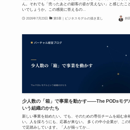
ん。それでも「売ったあとの顧客の姿が見えない」と感じたこ
いでしょうか。この感覚に答えるの...
2026年7月23日
第5章｜ビジネスモデルの描き直し
持
少人数の「箱」で事業を動かす——The PODsモデ
いう組織のかたち
新しい事業を始めたい。でも、そのための専任チームを組む余
い。人を採ろうにも、応募が来ない。 多くの中小企業が、この
で足踏みしています。「人が揃ってか...