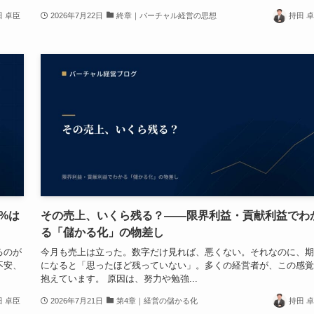
田 卓臣
2026年7月22日
終章｜バーチャル経営の思想
持田 
%は
その売上、いくら残る？——限界利益・貢献利益でわ
る「儲かる化」の物差し
るのが
今月も売上は立った。数字だけ見れば、悪くない。それなのに、期
不安、
になると「思ったほど残っていない」。多くの経営者が、この感覚
抱えています。 原因は、努力や勉強...
田 卓臣
2026年7月21日
第4章｜経営の儲かる化
持田 