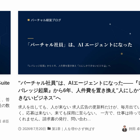
ite
“バーチャル社員”は、AIエージェントになった——『
バレッジ起業』から6年、人件費を置き換え”人にしか
きないビジネス”へ
く、答
社の数
求人を出しても、人が来ない 求人広告の更新料だけが、毎月出て
く。応募は来ない。来ても採用に至らない。 一方で、仕事は待っ
くれません。請求書の発行、問い合わ...
田 卓臣
2026年7月20日
第1章｜人を増やさず伸ばす
持田 