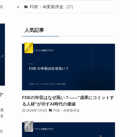
FDE・AI実装伴走
(27)
卓臣
人気記事
か
FDEの年収はなぜ高い？——”成果にコミットす
る人材”が示すAI時代の価値
末
2026年7月4日
FDE・AI実装伴走
を
卓臣