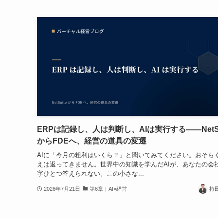
ERPは記録し、人は判断し、AIは実行する——NetSu
からFDEへ、経営の道具の変遷
AIに「今月の粗利はいくら？」と聞いてみてください。おそら
えは返ってきません。世界中の知識を学んだAIが、あなたの会
字ひとつ答えられない。この小さな...
2026年7月21日
第6章｜AI×経営
持