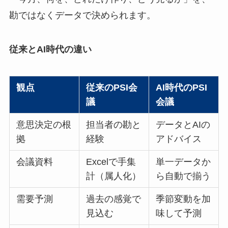
勘ではなくデータで決められます。
従来とAI時代の違い
観点
従来のPSI会
AI時代のPSI
議
会議
意思決定の根
担当者の勘と
データとAIの
拠
経験
アドバイス
会議資料
Excelで手集
単一データか
計（属人化）
ら自動で揃う
需要予測
過去の感覚で
季節変動を加
見込む
味して予測