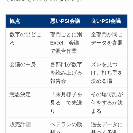
観点
悪いPSI会議
良いPSI会議
数字の出どこ
部門ごとに別
全部門が同じ
ろ
Excel。会議
データを参照
で照合作業
会議の中身
各部門が数字
ズレを見つ
を読み上げる
け、打ち手を
報告会
決める場
意思決定
「来月様子を
その場で誰が
見る」で先送
何をするか決
り
まる
販売計画
ベテランの勘
過去データに
頼み
基づく予測