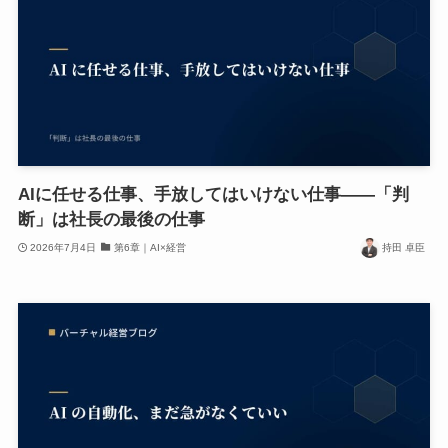
AIに任せる仕事、手放してはいけない仕事——「判
断」は社長の最後の仕事
2026年7月4日
第6章｜AI×経営
持田 卓臣