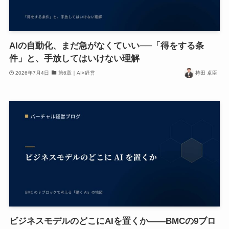
AIの自動化、まだ急がなくていい──「得をする条
件」と、手放してはいけない理解
2026年7月4日
第6章｜AI×経営
持田 卓臣
ビジネスモデルのどこにAIを置くか——BMCの9ブロ