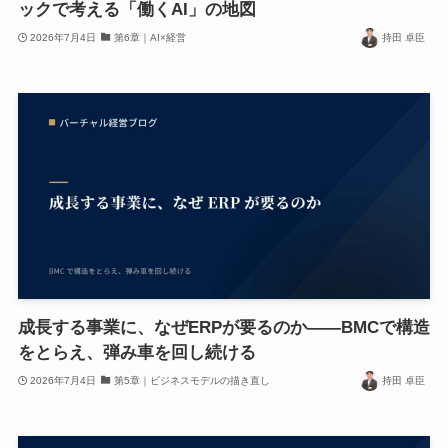
ックで考える「働くAI」の地図
2026年7月4日
第6章｜AI×経営
持田 卓臣
成長する事業に、なぜERPが要るのか——BMCで構造
をとらえ、弾み車を回し続ける
2026年7月4日
第5章｜ビジネスモデルの描き直し
持田 卓臣