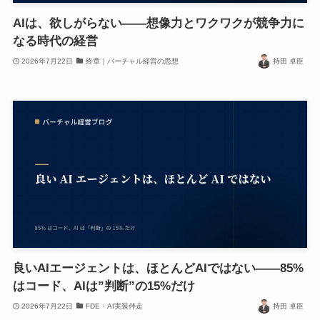
AIは、欲しがらない——想像力とワクワクが競争力に
なる時代の経営
2026年7月22日
終章｜バーチャル経営の思想
持田 卓臣
良いAIエージェントは、ほとんどAIではない——85%
はコード、AIは”判断”の15%だけ
2026年7月22日
FDE・AI実装伴走
持田 卓臣