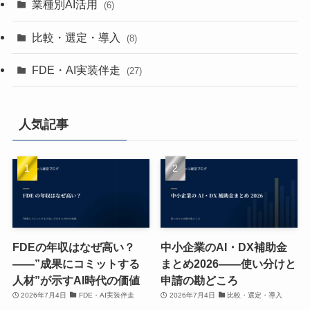
業種別AI活用
(6)
比較・選定・導入
(8)
FDE・AI実装伴走
(27)
人気記事
FDEの年収はなぜ高い？
中小企業のAI・DX補助金
——”成果にコミットする
まとめ2026——使い分けと
人材”が示すAI時代の価値
申請の勘どころ
2026年7月4日
FDE・AI実装伴走
2026年7月4日
比較・選定・導入