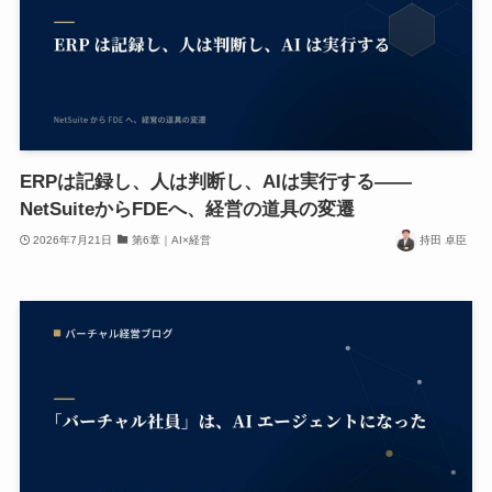
ERPは記録し、人は判断し、AIは実行する——
NetSuiteからFDEへ、経営の道具の変遷
2026年7月21日
第6章｜AI×経営
持田 卓臣