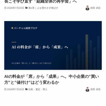
長こそ学び直す「組織全体の再学習」へ
2026年7月20日
第1章｜人を増やさず伸ばす
持田 卓臣
AIの料金が「席」から「成果」へ。中小企業の”買い
方”と”値付け”はどう変わるか
2026年7月20日
比較・選定・導入
持田 卓臣