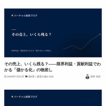
その売上、いくら残る？——限界利益・貢献利益でわ
かる「儲かる化」の物差し
2026年7月21日
第4章｜経営の儲かる化
持田 卓臣