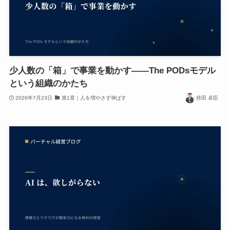
少人数の「箱」で事業を動かす——The PODsモデル
という組織のかたち
2026年7月23日
第1章｜人を増やさず伸ばす
持田 卓臣