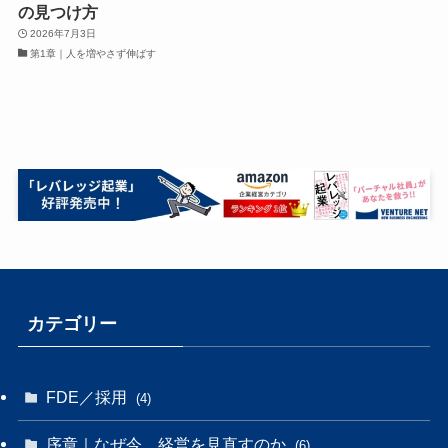
の見つけ方
2026年7月3日
第1章｜人を増やさず伸ばす
カテゴリー
FDE／採用
(4)
序章｜なぜ今、経営を見直すのか
(6)