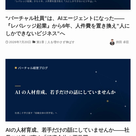
“バーチャル社員”は、AIエージェントになった——
『レバレッジ起業』から6年、人件費を置き換え”人に
しかできないビジネス”へ
2026年7月20日
第1章｜人を増やさず伸ばす
持田 卓臣
AIの人材育成、若手だけの話にしていませんか——社