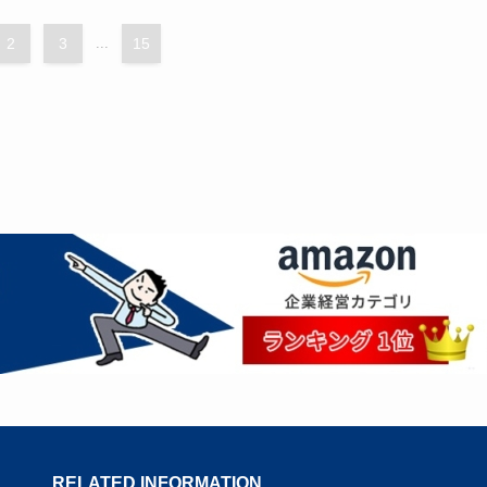
2
3
...
15
RELATED INFORMATION