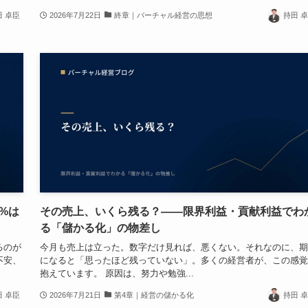
田 卓臣
2026年7月22日
終章｜バーチャル経営の思想
持田 
%は
その売上、いくら残る？——限界利益・貢献利益でわ
る「儲かる化」の物差し
るのが
今月も売上は立った。数字だけ見れば、悪くない。それなのに、期
不安、
になると「思ったほど残っていない」。多くの経営者が、この感覚
抱えています。 原因は、努力や勉強...
田 卓臣
2026年7月21日
第4章｜経営の儲かる化
持田 