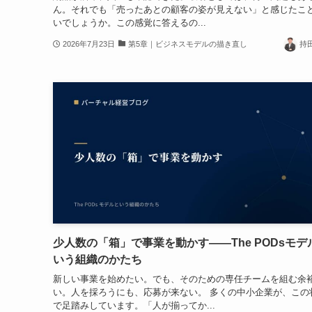
ん。それでも「売ったあとの顧客の姿が見えない」と感じたこ
いでしょうか。この感覚に答えるの...
2026年7月23日
第5章｜ビジネスモデルの描き直し
持
少人数の「箱」で事業を動かす——The PODsモデ
いう組織のかたち
新しい事業を始めたい。でも、そのための専任チームを組む余
い。人を採ろうにも、応募が来ない。 多くの中小企業が、この
で足踏みしています。「人が揃ってか...