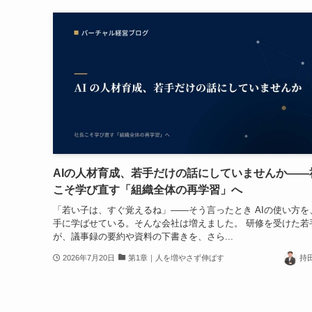
AIの人材育成、若手だけの話にしていませんか——
こそ学び直す「組織全体の再学習」へ
「若い子は、すぐ覚えるね」——そう言ったとき AIの使い方を
手に学ばせている。そんな会社は増えました。 研修を受けた若
が、議事録の要約や資料の下書きを、さら...
2026年7月20日
第1章｜人を増やさず伸ばす
持