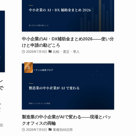
中小企業のAI・DX補助金まとめ2026——使い分
けと申請の勘どころ
2026年7月4日
比較・選定・導入
レ
で
い
て
製造業の中小企業がAIで変わる——現場とバッ
クオフィスの両輪
卓臣
2026年7月6日
業種別AI活用