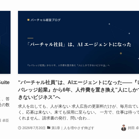
ite
“バーチャル社員”は、AIエージェントになった——『
バレッジ起業』から6年、人件費を置き換え”人にしか
きないビジネス”へ
く、答
社の数
求人を出しても、人が来ない 求人広告の更新料だけが、毎月出て
く。応募は来ない。来ても採用に至らない。 一方で、仕事は待っ
くれません。請求書の発行、問い合わ...
田 卓臣
2026年7月20日
第1章｜人を増やさず伸ばす
持田 