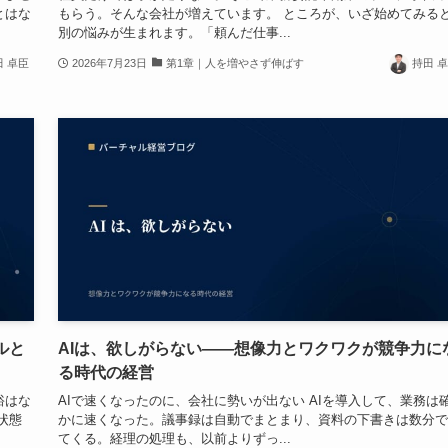
とはな
もらう。そんな会社が増えています。 ところが、いざ始めてみる
別の悩みが生まれます。「頼んだ仕事...
田 卓臣
2026年7月23日
第1章｜人を増やさず伸ばす
持田 
ルと
AIは、欲しがらない——想像力とワクワクが競争力に
る時代の経営
裕はな
AIで速くなったのに、会社に勢いが出ない AIを導入して、業務は
状態
かに速くなった。議事録は自動でまとまり、資料の下書きは数分で
てくる。経理の処理も、以前よりずっ...