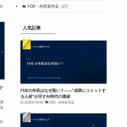
FDE・AI実装伴走
(27)
卓臣
人気記事
か
FDEの年収はなぜ高い？——”成果にコミットす
る人材”が示すAI時代の価値
末
2026年7月4日
FDE・AI実装伴走
を
卓臣