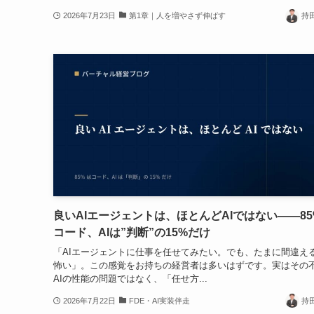
2026年7月23日
第1章｜人を増やさず伸ばす
持
良いAIエージェントは、ほとんどAIではない——85
コード、AIは”判断”の15%だけ
「AIエージェントに仕事を任せてみたい。でも、たまに間違え
怖い」。この感覚をお持ちの経営者は多いはずです。実はその
AIの性能の問題ではなく、「任せ方...
2026年7月22日
FDE・AI実装伴走
持