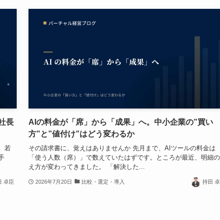
社長
AIの料金が「席」から「成果」へ。中小企業の”買い
方”と”値付け”はどう変わるか
、若
その請求書に、覚えはありませんか 先月まで、AIツールの料金は
手
「使う人数（席）」で数えていたはずです。ところが最近、明細の
え方が変わってきました。 「解決した...
田 卓臣
2026年7月20日
比較・選定・導入
持田 