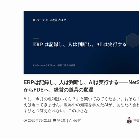
ERPは記録し、人は判断し、AIは実行する——NetSu
からFDEへ、経営の道具の変遷
AIに「今月の粗利はいくら？」と聞いてみてください。おそら
えは返ってきません。世界中の知識を学んだAIが、あなたの会
字ひとつ答えられない。この小さな...
2026年7月21日
第6章｜AI×経営
持