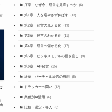
と
序章｜なぜ今、経営を見直すのか
(6)
第1章｜人を増やさず伸ばす
(13)
卓臣
第2章｜経営の見える化
(13)
第3章｜経営のわかる化
(11)
第4章｜経営の儲かる化
(17)
第5章｜ビジネスモデルの描き直し
(9)
第6章｜AI×経営
(15)
終章｜バーチャル経営の思想
(8)
ドラッカーの問い
(12)
な
業種別AI活用
(6)
確
出
比較・選定・導入
(8)