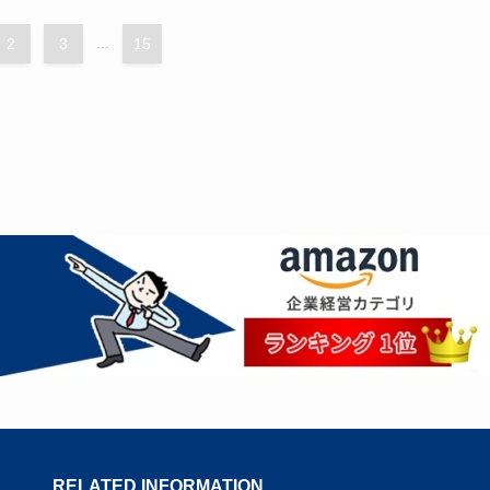
2
3
...
15
RELATED INFORMATION