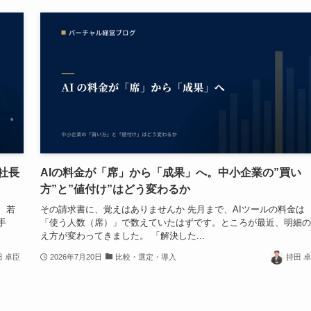
社長
AIの料金が「席」から「成果」へ。中小企業の”買い
方”と”値付け”はどう変わるか
、若
その請求書に、覚えはありませんか 先月まで、AIツールの料金は
手
「使う人数（席）」で数えていたはずです。ところが最近、明細の
え方が変わってきました。 「解決した...
田 卓臣
2026年7月20日
比較・選定・導入
持田 