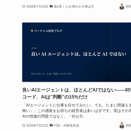
2026年7月23日
第1章｜人を増やさず伸ばす
持
良いAIエージェントは、ほとんどAIではない——85
コード、AIは”判断”の15%だけ
「AIエージェントに仕事を任せてみたい。でも、たまに間違え
怖い」。この感覚をお持ちの経営者は多いはずです。実はその
AIの性能の問題ではなく、「任せ方...
2026年7月22日
FDE・AI実装伴走
持