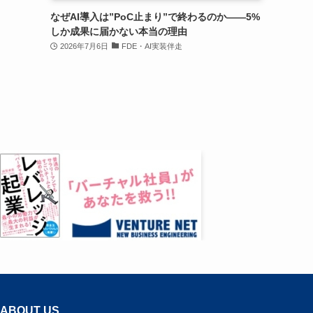
なぜAI導入は”PoC止まり”で終わるのか——5%
しか成果に届かない本当の理由
2026年7月6日
FDE・AI実装伴走
ABOUT US