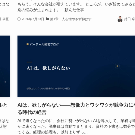
とはな
もらう。そんな会社が増えています。 ところが、いざ始めてみる
別の悩みが生まれます。「頼んだ仕事...
田 卓臣
2026年7月23日
第1章｜人を増やさず伸ばす
持田 
ルと
AIは、欲しがらない——想像力とワクワクが競争力に
る時代の経営
裕はな
AIで速くなったのに、会社に勢いが出ない AIを導入して、業務は
状態
かに速くなった。議事録は自動でまとまり、資料の下書きは数分で
てくる。経理の処理も、以前よりずっ...