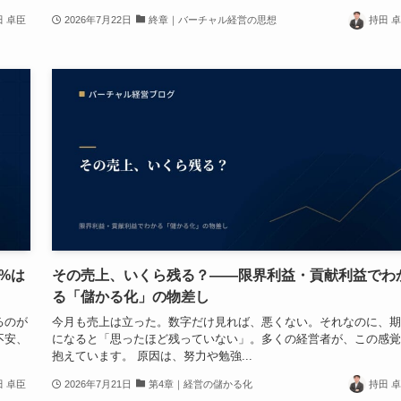
田 卓臣
2026年7月22日
終章｜バーチャル経営の思想
持田 
%は
その売上、いくら残る？——限界利益・貢献利益でわ
る「儲かる化」の物差し
るのが
今月も売上は立った。数字だけ見れば、悪くない。それなのに、期
不安、
になると「思ったほど残っていない」。多くの経営者が、この感覚
抱えています。 原因は、努力や勉強...
田 卓臣
2026年7月21日
第4章｜経営の儲かる化
持田 