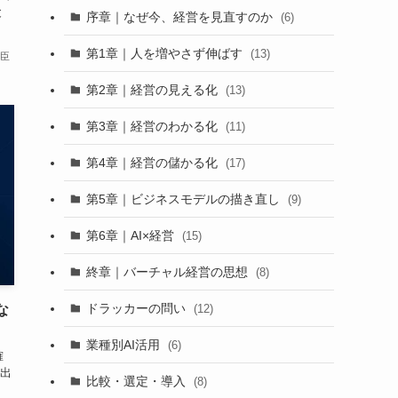
と
序章｜なぜ今、経営を見直すのか
(6)
第1章｜人を増やさず伸ばす
(13)
卓臣
第2章｜経営の見える化
(13)
第3章｜経営のわかる化
(11)
第4章｜経営の儲かる化
(17)
第5章｜ビジネスモデルの描き直し
(9)
第6章｜AI×経営
(15)
終章｜バーチャル経営の思想
(8)
ドラッカーの問い
(12)
な
業種別AI活用
(6)
確
出
比較・選定・導入
(8)