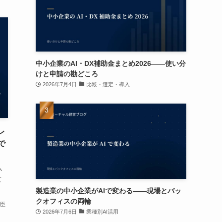
中小企業のAI・DX補助金まとめ2026——使い分
けと申請の勘どころ
2026年7月4日
比較・選定・導入
レ
で
い
て
製造業の中小企業がAIで変わる——現場とバッ
クオフィスの両輪
卓臣
2026年7月6日
業種別AI活用