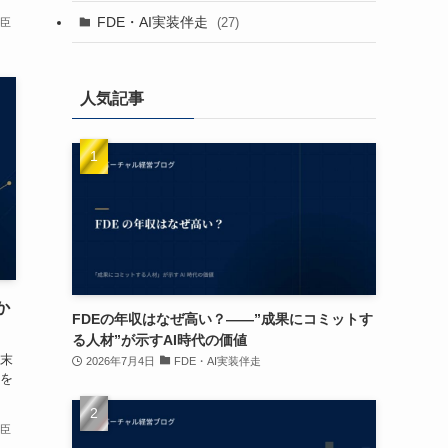
FDE・AI実装伴走
(27)
卓臣
人気記事
か
FDEの年収はなぜ高い？——”成果にコミットす
る人材”が示すAI時代の価値
末
2026年7月4日
FDE・AI実装伴走
を
卓臣