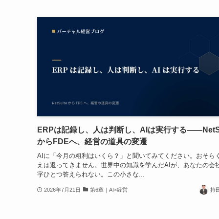
ERPは記録し、人は判断し、AIは実行する——NetSu
からFDEへ、経営の道具の変遷
AIに「今月の粗利はいくら？」と聞いてみてください。おそら
えは返ってきません。世界中の知識を学んだAIが、あなたの会
字ひとつ答えられない。この小さな...
2026年7月21日
第6章｜AI×経営
持