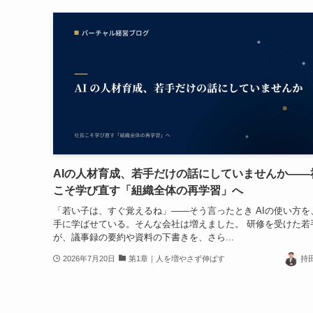
AIの人材育成、若手だけの話にしていませんか——
こそ学び直す「組織全体の再学習」へ
「若い子は、すぐ覚えるね」——そう言ったとき AIの使い方を
手に学ばせている。そんな会社は増えました。 研修を受けた若
が、議事録の要約や資料の下書きを、さら...
2026年7月20日
第1章｜人を増やさず伸ばす
持