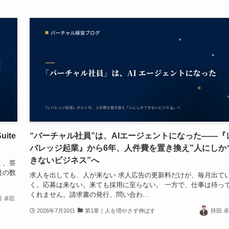
ite
“バーチャル社員”は、AIエージェントになった——『
バレッジ起業』から6年、人件費を置き換え”人にしか
きないビジネス”へ
く、答
社の数
求人を出しても、人が来ない 求人広告の更新料だけが、毎月出て
く。応募は来ない。来ても採用に至らない。 一方で、仕事は待っ
くれません。請求書の発行、問い合わ...
田 卓臣
2026年7月20日
第1章｜人を増やさず伸ばす
持田 