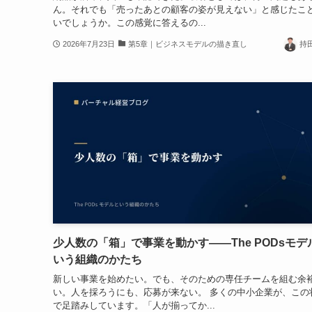
ん。それでも「売ったあとの顧客の姿が見えない」と感じたこ
いでしょうか。この感覚に答えるの...
2026年7月23日
第5章｜ビジネスモデルの描き直し
持
少人数の「箱」で事業を動かす——The PODsモデ
いう組織のかたち
新しい事業を始めたい。でも、そのための専任チームを組む余
い。人を採ろうにも、応募が来ない。 多くの中小企業が、この
で足踏みしています。「人が揃ってか...