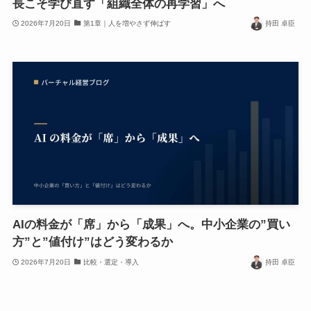
長こそ学び直す「組織全体の再学習」へ
2026年7月20日
第1章｜人を増やさず伸ばす
持田 卓臣
AIの料金が「席」から「成果」へ。中小企業の”買い
方”と”値付け”はどう変わるか
2026年7月20日
比較・選定・導入
持田 卓臣