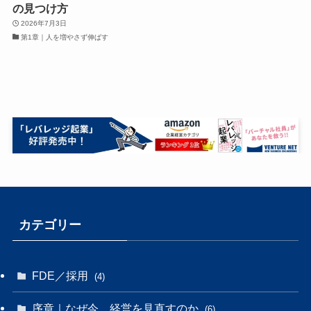
の見つけ方
2026年7月3日
第1章｜人を増やさず伸ばす
カテゴリー
FDE／採用
(4)
序章｜なぜ今、経営を見直すのか
(6)