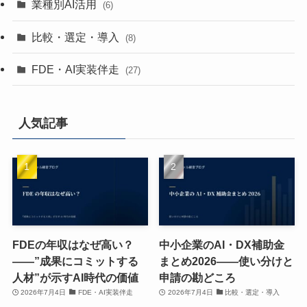
業種別AI活用
(6)
比較・選定・導入
(8)
FDE・AI実装伴走
(27)
人気記事
FDEの年収はなぜ高い？
中小企業のAI・DX補助金
——”成果にコミットする
まとめ2026——使い分けと
人材”が示すAI時代の価値
申請の勘どころ
2026年7月4日
FDE・AI実装伴走
2026年7月4日
比較・選定・導入