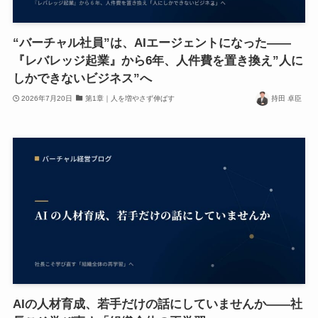
“バーチャル社員”は、AIエージェントになった——
『レバレッジ起業』から6年、人件費を置き換え”人に
しかできないビジネス”へ
2026年7月20日
第1章｜人を増やさず伸ばす
持田 卓臣
AIの人材育成、若手だけの話にしていませんか——社