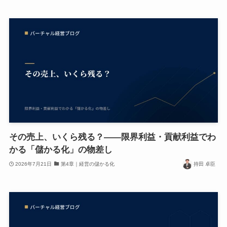
その売上、いくら残る？——限界利益・貢献利益でわ
かる「儲かる化」の物差し
2026年7月21日
第4章｜経営の儲かる化
持田 卓臣