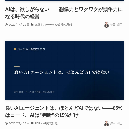
AIは、欲しがらない——想像力とワクワクが競争力に
なる時代の経営
2026年7月22日
終章｜バーチャル経営の思想
持田 卓臣
良いAIエージェントは、ほとんどAIではない——85%
はコード、AIは”判断”の15%だけ
2026年7月22日
FDE・AI実装伴走
持田 卓臣