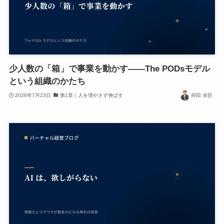
少人数の「箱」で事業を動かす——The PODsモデル
という組織のかたち
2026年7月23日
第1章｜人を増やさず伸ばす
持田 卓臣