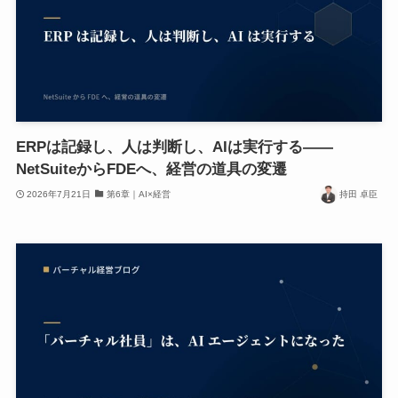
ERPは記録し、人は判断し、AIは実行する——
NetSuiteからFDEへ、経営の道具の変遷
2026年7月21日
第6章｜AI×経営
持田 卓臣