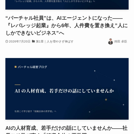
“バーチャル社員”は、AIエージェントになった——
『レバレッジ起業』から6年、人件費を置き換え”人に
しかできないビジネス”へ
2026年7月20日
第1章｜人を増やさず伸ばす
持田 卓臣
AIの人材育成、若手だけの話にしていませんか——社