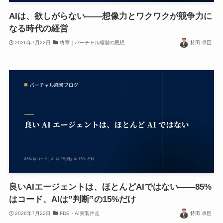
AIは、欲しがらない——想像力とワクワクが競争力に
なる時代の経営
2026年7月22日
終章｜バーチャル経営の思想
持田 卓臣
良いAIエージェントは、ほとんどAIではない——85%
はコード、AIは”判断”の15%だけ
2026年7月22日
FDE・AI実装伴走
持田 卓臣