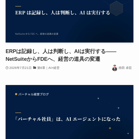
ERPは記録し、人は判断し、AIは実行する——
NetSuiteからFDEへ、経営の道具の変遷
2026年7月21日
第6章｜AI×経営
持田 卓臣