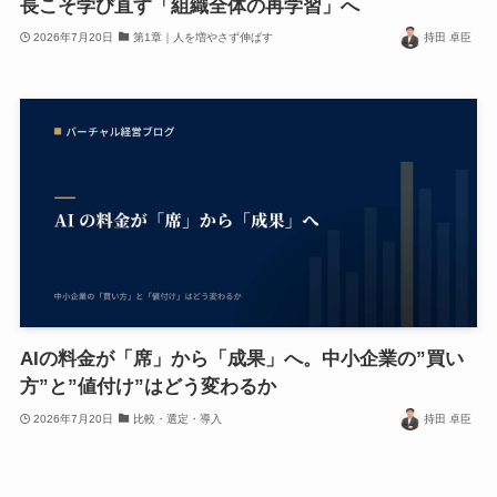
長こそ学び直す「組織全体の再学習」へ
2026年7月20日
第1章｜人を増やさず伸ばす
持田 卓臣
AIの料金が「席」から「成果」へ。中小企業の”買い
方”と”値付け”はどう変わるか
2026年7月20日
比較・選定・導入
持田 卓臣