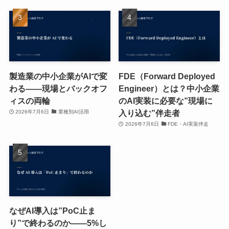
製造業の中小企業がAIで変
FDE（Forward Deployed
わる——現場とバックオフ
Engineer）とは？中小企業
ィスの両輪
のAI実装に必要な”現場に
入り込む”伴走者
2026年7月6日
業種別AI活用
2026年7月6日
FDE・AI実装伴走
なぜAI導入は”PoC止ま
り”で終わるのか——5%し