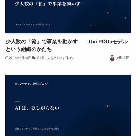
少人数の「箱」で事業を動かす——The PODsモデル
という組織のかたち
2026年7月23日
第1章｜人を増やさず伸ばす
持田 卓臣