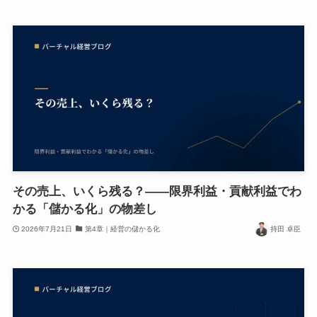
その売上、いくら残る？——限界利益・貢献利益でわ
かる「儲かる化」の物差し
2026年7月21日
第4章｜経営の儲かる化
持田 卓臣