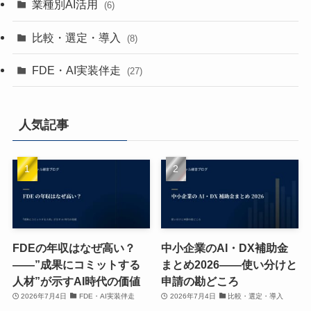
業種別AI活用
(6)
比較・選定・導入
(8)
FDE・AI実装伴走
(27)
人気記事
FDEの年収はなぜ高い？
中小企業のAI・DX補助金
——”成果にコミットする
まとめ2026——使い分けと
人材”が示すAI時代の価値
申請の勘どころ
2026年7月4日
FDE・AI実装伴走
2026年7月4日
比較・選定・導入