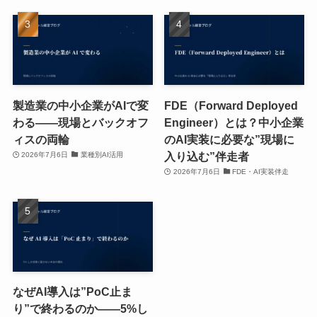
製造業の中小企業がAIで変
FDE（Forward Deployed
わる——現場とバックオフ
Engineer）とは？中小企業
ィスの両輪
のAI実装に必要な”現場に
入り込む”伴走者
2026年7月6日
業種別AI活用
2026年7月6日
FDE・AI実装伴走
なぜAI導入は”PoC止ま
り”で終わるのか——5%し