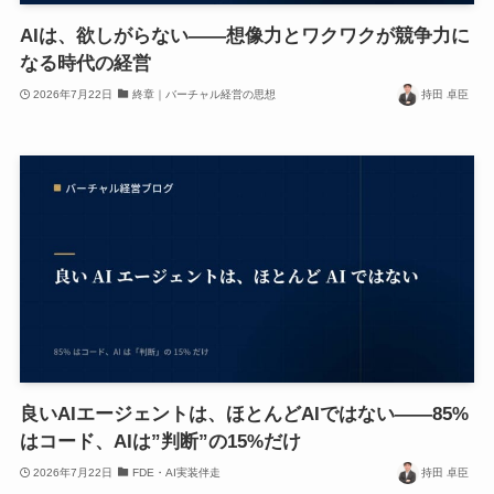
AIは、欲しがらない——想像力とワクワクが競争力に
なる時代の経営
2026年7月22日
終章｜バーチャル経営の思想
持田 卓臣
良いAIエージェントは、ほとんどAIではない——85%
はコード、AIは”判断”の15%だけ
2026年7月22日
FDE・AI実装伴走
持田 卓臣