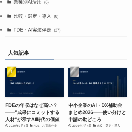
業種別AI活用
(6)
比較・選定・導入
(8)
FDE・AI実装伴走
(27)
人気記事
FDEの年収はなぜ高い？
中小企業のAI・DX補助金
——”成果にコミットする
まとめ2026——使い分けと
人材”が示すAI時代の価値
申請の勘どころ
2026年7月4日
FDE・AI実装伴走
2026年7月4日
比較・選定・導入