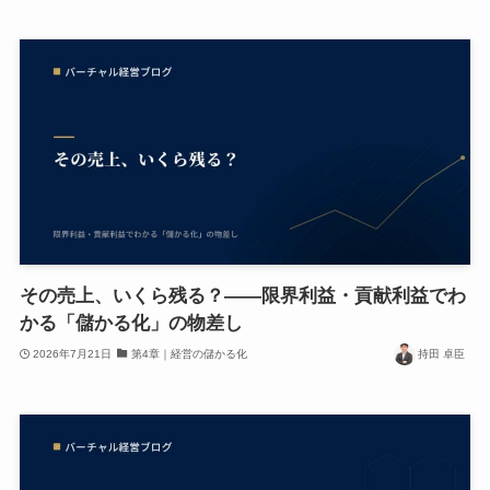
その売上、いくら残る？——限界利益・貢献利益でわ
かる「儲かる化」の物差し
2026年7月21日
第4章｜経営の儲かる化
持田 卓臣