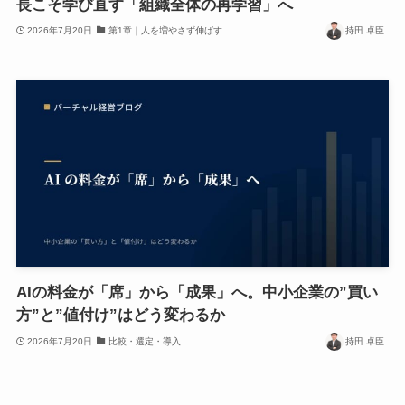
長こそ学び直す「組織全体の再学習」へ
2026年7月20日
第1章｜人を増やさず伸ばす
持田 卓臣
AIの料金が「席」から「成果」へ。中小企業の”買い
方”と”値付け”はどう変わるか
2026年7月20日
比較・選定・導入
持田 卓臣