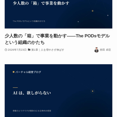
少人数の「箱」で事業を動かす——The PODsモデル
という組織のかたち
2026年7月23日
第1章｜人を増やさず伸ばす
持田 卓臣