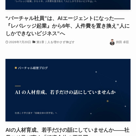
“バーチャル社員”は、AIエージェントになった——
『レバレッジ起業』から6年、人件費を置き換え”人に
しかできないビジネス”へ
2026年7月20日
第1章｜人を増やさず伸ばす
持田 卓臣
AIの人材育成、若手だけの話にしていませんか——社