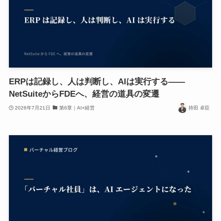
ERPは記録し、人は判断し、AIは実行する——
NetSuiteからFDEへ、経営の道具の変遷
2026年7月21日
第6章｜AI×経営
持田 卓臣