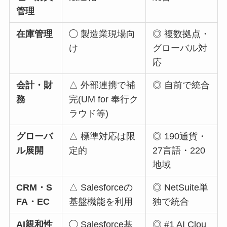
管理
在庫管理
◯ 製造業現場向
◎ 複数拠点・
け
グローバル対
応
会計・財
△ 外部連携で補
◎ 自前で統合
務
完(UM for 奉行ク
ラウド等)
グローバ
△ 標準対応は限
◎ 190通貨・
ル展開
定的
27言語・220
地域
CRM・S
△ Salesforceの
◎ NetSuite単
FA・EC
基盤機能を利用
独で統合
AI親和性
◯ Salesforce基
◎ #1 AI Clou