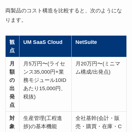
両製品のコスト構造を比較すると、次のようにな
ります。
観
UM SaaS Cloud
NetSuite
点
月
月5万円〜(ライセ
月20万円〜(ミニマ
額
ンス35,000円+業
ム構成/出発点)
の
務モジュール10ID
出
あたり15,000円、
発
税抜)
点
対
生産管理(工程進
全社基幹(会計・販
象
捗)の基本機能
売・購買・在庫・C