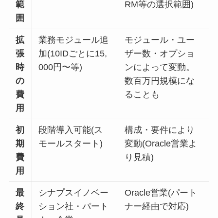
範
RM等の選択範囲)
囲
拡
業務モジュール追
モジュール・ユー
張
加(10IDごとに15,
ザー数・オプショ
時
000円〜等)
ンによって変動。
の
数百万円規模にな
費
ることも
用
初
段階導入可能(ス
構成・要件により
期
モールスタート)
変動(Oracle営業よ
費
り見積)
用
最
シナプスイノベー
Oracle営業(パート
終
ション社・パート
ナー経由で対応)