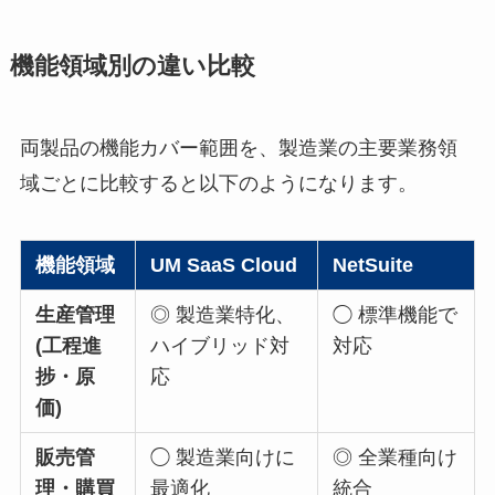
機能領域別の違い比較
両製品の機能カバー範囲を、製造業の主要業務領
域ごとに比較すると以下のようになります。
機能領域
UM SaaS Cloud
NetSuite
生産管理
◎ 製造業特化、
◯ 標準機能で
(工程進
ハイブリッド対
対応
捗・原
応
価)
販売管
◯ 製造業向けに
◎ 全業種向け
理・購買
最適化
統合