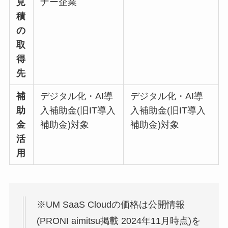
見
ナー企業
積
の
取
得
先
補
デジタル化・AI導
デジタル化・AI導
助
入補助金(旧IT導入
入補助金(旧IT導入
金
補助金)対象
補助金)対象
活
用
※UM SaaS Cloudの価格は公開情報
(PRONI aimitsu掲載 2024年11月時点)を