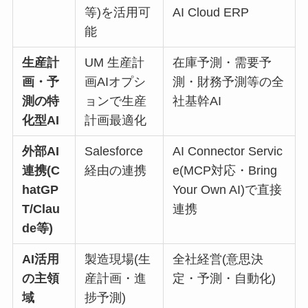
等)を活用可
AI Cloud ERP
能
生産計
UM 生産計
在庫予測・需要予
画・予
画AIオプシ
測・財務予測等の全
測の特
ョンで生産
社基幹AI
化型AI
計画最適化
外部AI
Salesforce
AI Connector Servic
連携(C
経由の連携
e(MCP対応・Bring
hatGP
Your Own AI)で直接
T/Clau
連携
de等)
AI活用
製造現場(生
全社経営(意思決
の主領
産計画・進
定・予測・自動化)
域
捗予測)