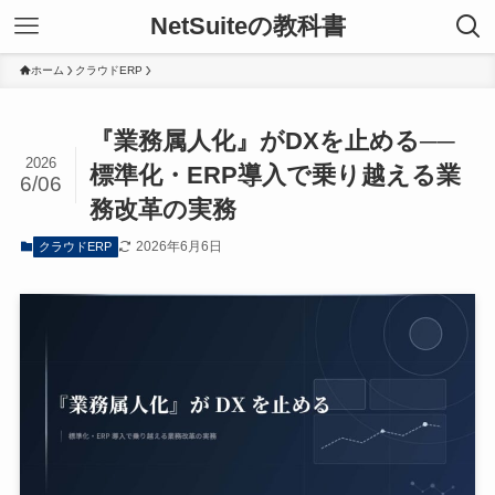
NetSuiteの教科書
ホーム
クラウドERP
『業務属人化』がDXを止める──
2026
標準化・ERP導入で乗り越える業
6/06
務改革の実務
2026年6月6日
クラウドERP