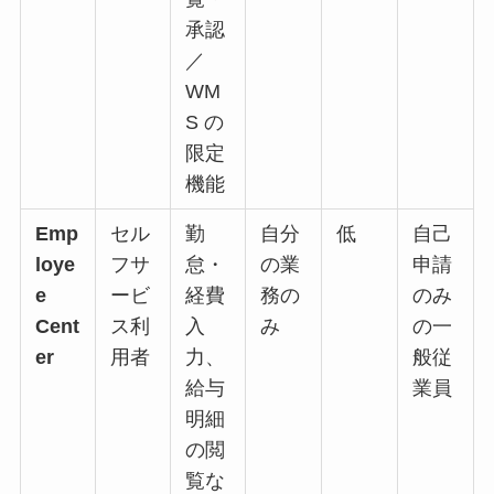
承認
／
WM
S の
限定
機能
Emp
セル
勤
自分
低
自己
loye
フサ
怠・
の業
申請
e
ービ
経費
務の
のみ
Cent
ス利
入
み
の一
er
用者
力、
般従
給与
業員
明細
の閲
覧な