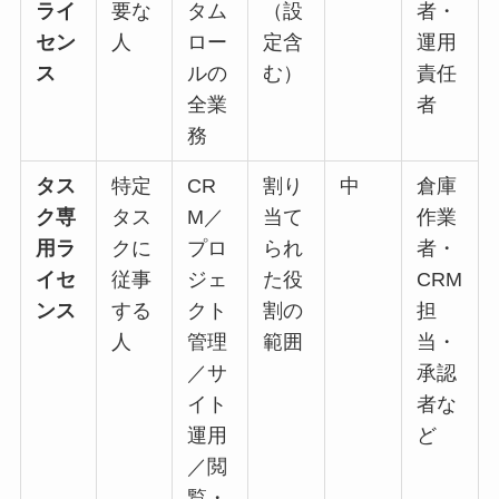
ライ
要な
タム
（設
者・
セン
人
ロー
定含
運用
ス
ルの
む）
責任
全業
者
務
タス
特定
CR
割り
中
倉庫
ク専
タス
M／
当て
作業
用ラ
クに
プロ
られ
者・
イセ
従事
ジェ
た役
CRM
ンス
する
クト
割の
担
人
管理
範囲
当・
／サ
承認
イト
者な
運用
ど
／閲
覧・