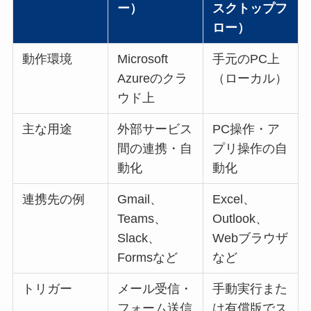
ー）
スクトップフ
ロー）
動作環境
Microsoft
手元のPC上
Azureのクラ
（ローカル）
ウド上
主な用途
外部サービス
PC操作・ア
間の連携・自
プリ操作の自
動化
動化
連携先の例
Gmail、
Excel、
Teams、
Outlook、
Slack、
Webブラウザ
Formsなど
など
トリガー
メール受信・
手動実行また
フォーム送信
は有償版でス