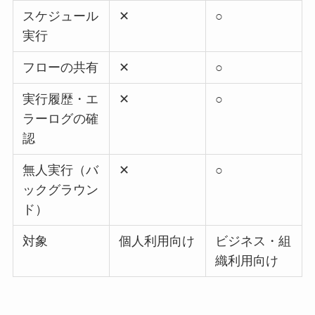
スケジュール
✕
○
実行
フローの共有
✕
○
実行履歴・エ
✕
○
ラーログの確
認
無人実行（バ
✕
○
ックグラウン
ド）
対象
個人利用向け
ビジネス・組
織利用向け