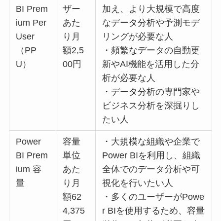
BI Prem
ザー
加え、より大規模で高度
ium Per
あた
なデータ分析や予測モデ
User
り月
リングが必要な人
（PP
額2,5
・頻繁なデータの自動更
U）
00円
新やAI機能を活用した分
析が必要な人
・データ分析の専門家や
ビジネス分析を深掘りし
たい人
Power
容量
・大規模な組織や企業で
BI Prem
単位
Power BIを利用し、組織
ium 容
あた
全体でのデータ分析や可
量
り月
視化を行いたい人
額62
・多くのユーザーがPowe
4,375
r BIを使用するため、容量