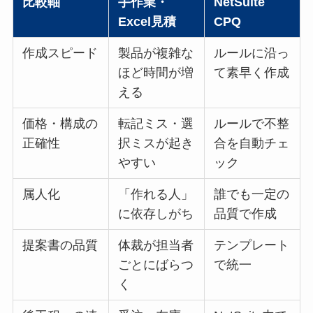
比較軸
手作業・
NetSuite
Excel見積
CPQ
作成スピード
製品が複雑な
ルールに沿っ
ほど時間が増
て素早く作成
える
価格・構成の
転記ミス・選
ルールで不整
正確性
択ミスが起き
合を自動チェ
やすい
ック
属人化
「作れる人」
誰でも一定の
に依存しがち
品質で作成
提案書の品質
体裁が担当者
テンプレート
ごとにばらつ
で統一
く