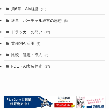
第6章｜AI×経営
(15)
終章｜バーチャル経営の思想
(8)
ドラッカーの問い
(12)
業種別AI活用
(6)
比較・選定・導入
(8)
FDE・AI実装伴走
(27)