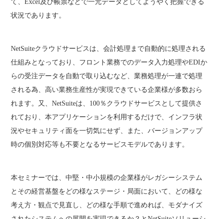
て、Excel及び帳票などで一元データとしてようやく把握できる
状況であります。
NetSuiteクラウドサービスは、会計処理まで自動的に処理される
仕組みとなっており、フロント業務でのデータ入力処理やEDIか
らの受注データを自動で取り込むなど、業務処理が一連で処理
される為、高い業務生産性が実現できている企業様が多数おら
れます。又、NetSuiteは、100％クラウドサービスとして提供さ
れており、本アプリケーションを利用するだけで、インフラ状
況やセキュリティ面を一切気にせず、また、バージョンアップ
時の個別対応等も不要となるサービスモデルであります。
本セミナーでは、中堅・中小規模の企業様がレガシーシステム
とその経営基盤をどの様なステージ・局面において、どの様な
考え方・観点で見直し、どの様な手順で進めれば、モダナイズ
されたシステムへの展開を実現できるか？とNetSuiteソリューシ